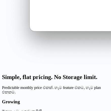
Simple, flat pricing. No Storage limit.
Predictable monthly price එකක්. හැම feature එකම, හැම plan
එකකම.
Growing