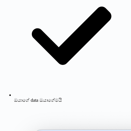
ඔයාගේ data ඔයාගේමයි