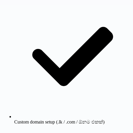
Custom domain setup (.lk / .com / ඕනම එකක්)