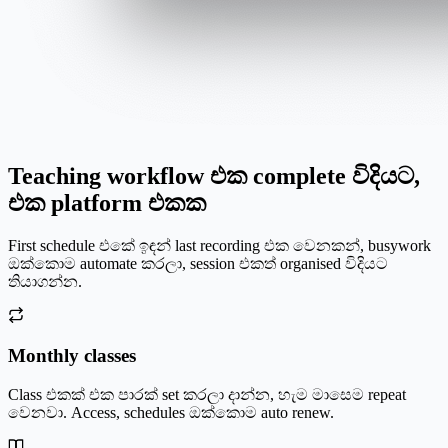
Teaching workflow එක complete විදියට,
එක platform එකක
First schedule එකේ ඉඳන් last recording එක වෙනකන්, busywork
ඔක්කොම automate කරලා, session එකත් organised විදියට
තියාගන්න.
Monthly classes
Class එකක් එක පාරක් set කරලා දාන්න, හැම මාසෙම repeat
වෙනවා. Access, schedules ඔක්කොම auto renew.