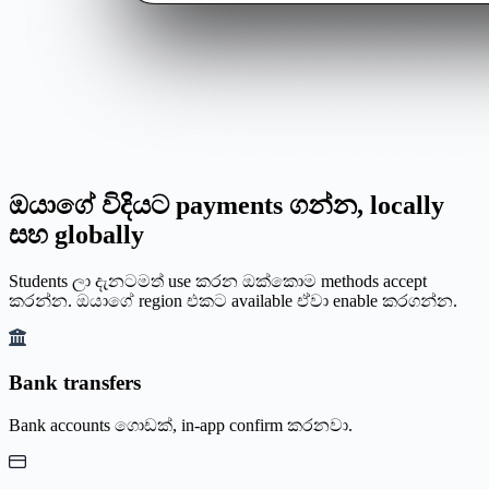
ඔයාගේ විදියට payments ගන්න, locally
සහ globally
Students ලා දැනටමත් use කරන ඔක්කොම methods accept
කරන්න. ඔයාගේ region එකට available ඒවා enable කරගන්න.
Bank transfers
Bank accounts ගොඩක්, in-app confirm කරනවා.