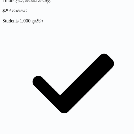
Tutors ලට, ගොඩ නගිද්දී.
$29
/ මාසෙට
Students 1,000 දක්වා