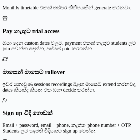
Monthly timetable එකක් තත්පර කිහිපයකින් generate කරනවා.
Pay නැතුව trial access
ඔයා දෙන custom dates වලට, payment එකක් නැතුව students ලට
join වෙන්න දෙන්න, පස්සේ paid කරගන්න.
මාසෙන් මාසෙට rollover
ඉවර නොවුණ sessions recordings ඊළඟ මාසෙට extend කරනවද,
dates කීයක්ද කියන එක ඔයා decide කරන්න.
Sign up විදි ගොඩක්
Email + password, email + phone, නැත්තං phone number + OTP.
Students ලට කැමති විදියකට sign up වෙන්න.