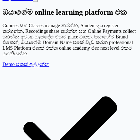
ඔයාගේම
online learning platform
එක
Courses සහ Classes manage කරන්න, Studentsලා register
කරගන්න, Recordings share කරන්න සහ Online Payments collect
කරන්න අවශ්‍ය හැමදේම එකම place එකක. ඔයාගේම Brand
එකෙන්, ඔයාගේම Domain Name එකේ වැඩ කරන professional
LMS Platform එකක් එක්ක online academy එක next level එකට
ගෙනියන්න.
Demo එකක් ඉල්ලන්න