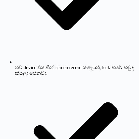
තව device එකකින් screen record කළොත්, leak කරේ කවුද
කියලා පේනවා.