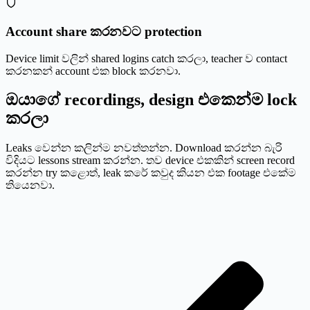
Account share කරනවට protection
Device limit වලින් shared logins catch කරලා, teacher ව contact
කරනකන් account එක block කරනවා.
ඔයාගේ recordings, design එකෙන්ම lock
කරලා
Leaks වෙන්න කලින්ම නවත්තන්න. Download කරන්න බැරි
විදියට lessons stream කරන්න. තව device එකකින් screen record
කරන්න try කළොත්, leak කරේ කවුද කියන එක footage එකේම
තියෙනවා.